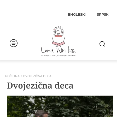
ENGLESKI
SRPSKI
POČETNA
DVOJEZIČNA DECA
Dvojezična deca