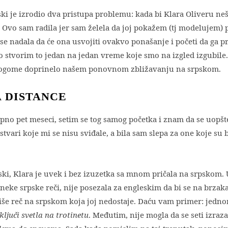
 je izrodio dva pristupa problemu: kada bi Klara Oliveru neš
. Ovo sam radila jer sam želela da joj pokažem (tj modelujem)
se nadala da će ona usvojiti ovakvo ponašanje i početi da ga p
no stvorim to jedan na jedan vreme koje smo na izgled izgubile
 mnogome doprinelo našem ponovnom zbližavanju na srpskom.
A DISTANCE
no pet meseci, setim se tog samog početka i znam da se uopš
tvari koje mi se nisu sviđale, a bila sam slepa za one koje su b
pski, Klara je uvek i bez izuzetka sa mnom pričala na srpskom. 
eke srpske reči, nije posezala za engleskim da bi se na brzaka
piše reč na srpskom koja joj nedostaje. Daću vam primer: jedno
juči svetla na trotinetu
. Međutim, nije mogla da se seti izraz