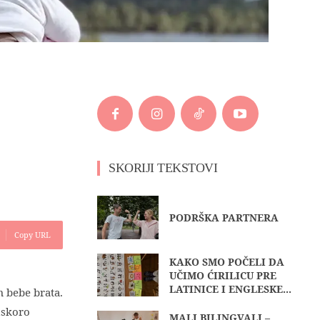
SKORIJI TEKSTOVI
PODRŠKA PARTNERA
Copy URL
KAKO SMO POČELI DA
UČIMO ĆIRILICU PRE
LATINICE I ENGLESKE...
m bebe brata.
uskoro
MALI BILINGVALI –