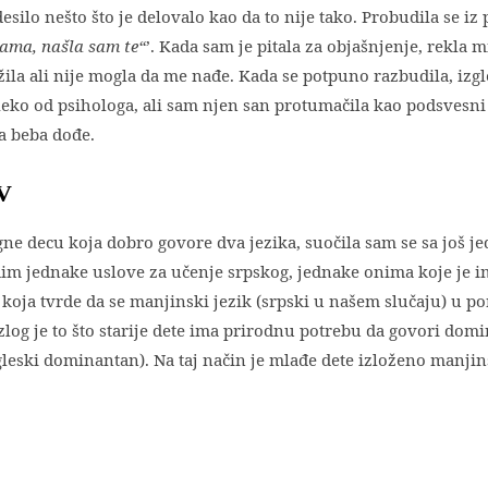
desilo nešto što je delovalo kao da to nije tako. Probudila se 
ama, našla sam te“
’. Kada sam je pitala za objašnjenje, rekla mi
žila ali nije mogla da me nađe. Kada se potpuno razbudila, izgl
daleko od psihologa, ali sam njen san protumačila kao podsvesni
da beba dođe.
V
ne decu koja dobro govore dva jezika, suočila sam se sa još j
m jednake uslove za učenje srpskog, jednake onima koje je im
 koja tvrde da se manjinski jezik (srpski u našem slučaju) u po
zlog je to što starije dete ima prirodnu potrebu da govori dom
leski dominantan). Na taj način je mlađe dete izloženo manji