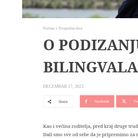
Početna
Dvojezična deca
O PODIZAN
BILINGVALA
DECEMBAR 17, 2023
Facebook
Tw
Share
Kao i većina roditelja, pred kraj druge tr
Dali smo sve od sebe da je pripremimo za 