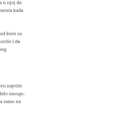
a u njoj da
omenta kada
od kuće sa
oriše i da
bog
eru najviše
 bilo mnogo.
iča samo na