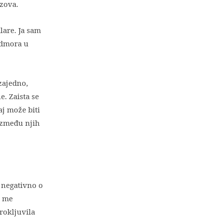
azova.
are. Ja sam
odmora u
zajedno,
e. Zaista se
aj može biti
 između njih
o negativno o
a me
rokljuvila