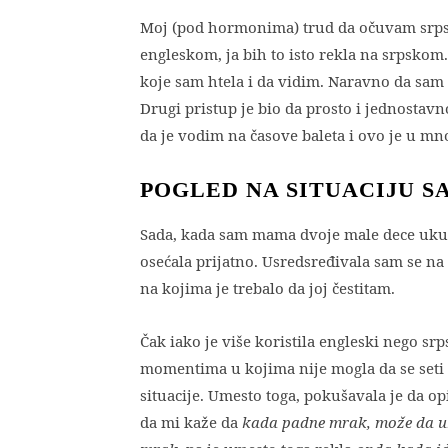
Moj (pod hormonima) trud da očuvam srpski
engleskom, ja bih to isto rekla na srpskom
koje sam htela i da vidim. Naravno da sam 
Drugi pristup je bio da prosto i jednostav
da je vodim na časove baleta i ovo je u
POGLED NA SITUACIJU S
Sada, kada sam mama dvoje male dece ukup
osećala prijatno. Usredsređivala sam se na s
na kojima je trebalo da joj čestitam.
Čak iako je više koristila engleski nego sr
momentima u kojima nije mogla da se seti n
situacije. Umesto toga, pokušavala je da o
da mi kaže da
kada padne mrak, može da ukl