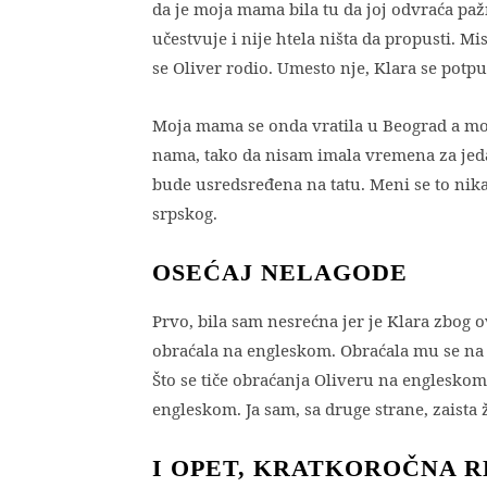
da je moja mama bila tu da joj odvraća pažn
učestvuje i nije htela ništa da propusti.
se Oliver rodio. Umesto nje, Klara se potp
Moja mama se onda vratila u Beograd a mo
nama, tako da nisam imala vremena za jeda
bude usredsređena na tatu. Meni se to nik
srpskog.
OSEĆAJ NELAGODE
Prvo, bila sam nesrećna jer je Klara zbog 
obraćala na engleskom. Obraćala mu se na 
Što se tiče obraćanja Oliveru na engleskom,
engleskom. Ja sam, sa druge strane, zaista
I OPET, KRATKOROČNA R