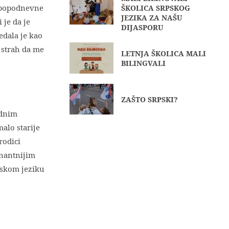
iz popodnevne
ŠKOLICA SRPSKOG
JEZIKA ZA NAŠU
 je da je
DIJASPORU
edala je kao
 strah da me
LETNJA ŠKOLICA MALI
BILINGVALI
ZAŠTO SRPSKI?
ednim
alo starije
rodici
inantnijim
nskom jeziku