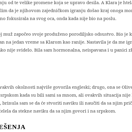
ju od te velike promene koja se upravo desila. A Klara je htel
 Mislim da je njihovom zajedničkom igranju došao kraj onoga m
uno fokusirala na svog oca, onda kada nije bio na poslu.
j muž započeo svoje produženo porodiljsko odsustvo. Bio je k
n na jedan vreme sa Klarom kao ranije. Nastavila je da me ign
ako nije svidelo. Bila sam hormonalna, neispavana i u panici z
ovakvih okolnosti najviše govorila engleski; drugo, ona se Oliv
srpskom kada su bili sami sa mnom, ali ovakvih situacija nije
 brinula sam se da će stvoriti naviku ili naučiti da sa njim pr
 želela da stekne naviku da sa njim govori i na srpskom.
EŠENJA