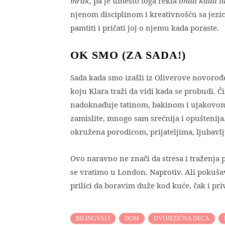
mrak
, pa je umesto toga rekla
onda kada i
njenom disciplinom i kreativnošću sa jezic
pamtiti i pričati joj o njemu kada poraste.
OK SMO (ZA SADA!)
Sada kada smo izašli iz Oliverove novorođe
koju Klara traži da vidi kada se probudi. Č
nadoknađuje tatinom, bakinom i ujakovom
zamislite, mnogo sam srećnija i opuštenija
okružena porodicom, prijateljima, ljubavlj
Ovo naravno ne znači da stresa i traženja 
se vratimo u London. Naprotiv. Ali pokuš
prilici da boravim duže kod kuće, čak i p
BILINGVALI
DOM
DVOJEZIČNA DECA