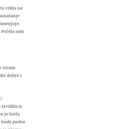
to rekla na
 ponašanje
rimenjuje.
. Počela sam
te nisam
ile dobre i
U
 izvukla iz
m je htela
a
kada padne