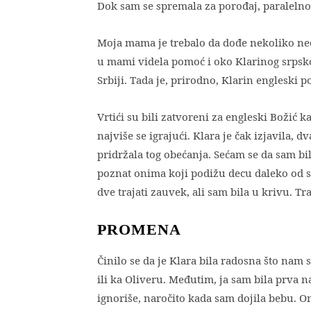
Dok sam se spremala za porođaj, paraleln
Moja mama je trebalo da dođe nekoliko ne
u mami videla pomoć i oko Klarinog srpskog
Srbiji. Tada je, prirodno, Klarin engleski p
Vrtići su bili zatvoreni za engleski Božić
najviše se igrajući. Klara je čak izjavila,
pridržala tog obećanja. Sećam se da sam bil
poznat onima koji podižu decu daleko od sv
dve trajati zauvek, ali sam bila u krivu. Tr
PROMENA
Činilo se da je Klara bila radosna što nam 
ili ka Oliveru. Međutim, ja sam bila prva 
ignoriše, naročito kada sam dojila bebu. O