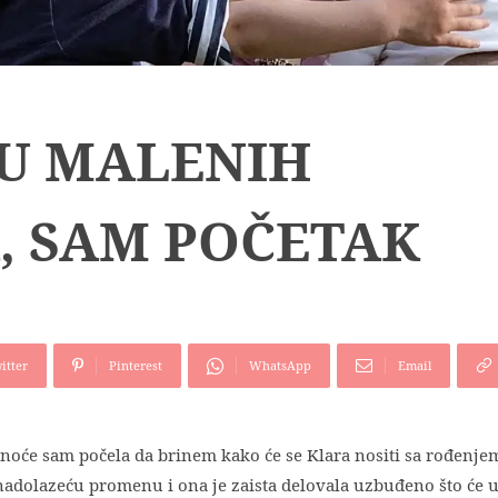
JU MALENIH
, SAM POČETAK
itter
Pinterest
WhatsApp
Email
udnoće sam počela da brinem kako će se Klara nositi sa rođenje
nadolazeću promenu i ona je zaista delovala uzbuđeno što će 