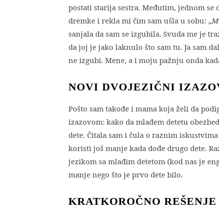
postati starija sestra. Međutim, jednom se 
dremke i rekla mi čim sam ušla u sobu: „
M
sanjala da sam se izgubila. Svuda me je tra
da joj je jako laknulo što sam tu. Ja sam 
ne izgubi. Mene, a i moju pažnju onda ka
NOVI DVOJEZIČNI IZAZO
Pošto sam takođe i mama koja želi da podig
izazovom: kako da mlađem detetu obezbedi
dete. Čitala sam i čula o raznim iskustvima
koristi još manje kada dođe drugo dete. Ra
jezikom sa mlađim detetom (kod nas je eng
manje nego što je prvo dete bilo.
KRATKOROČNO REŠENJE