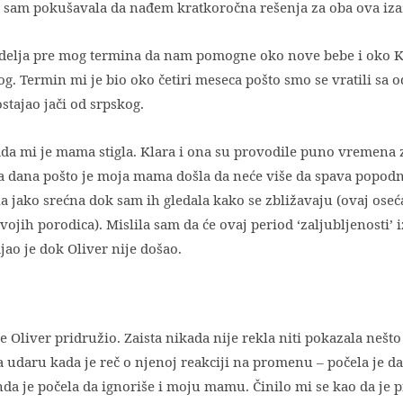
o sam pokušavala da nađem kratkoročna rešenja za oba ova iz
delja pre mog termina da nam pomogne oko nove bebe i oko Kl
. Termin mi je bio oko četiri meseca pošto smo se vratili sa 
ostajao jači od srpskog.
 kada mi je mama stigla. Klara i ona su provodile puno vremena 
 dva dana pošto je moja mama došla da neće više da spava popodn
a jako srećna dok sam ih gledala kako se zbližavaju (ovaj oseć
ojih porodica). Mislila sam da će ovaj period ‘zaljubljenosti’
ajao je dok Oliver nije došao.
se Oliver pridružio. Zaista nikada nije rekla niti pokazala nešt
na udaru kada je reč o njenoj reakciji na promenu – počela je d
nda je počela da ignoriše i moju mamu. Činilo mi se kao da je p