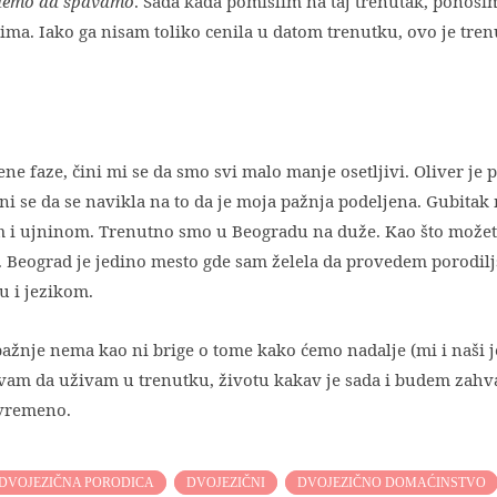
demo da spavamo
. Sada kada pomislim na taj trenutak, ponosi
ima. Iako ga nisam toliko cenila u datom trenutku, ovo je tren
ne faze, čini mi se da smo svi malo manje osetljivi. Oliver je 
ini se da se navikla na to da je moja pažnja podeljena. Gubitak
 i ujninom. Trenutno smo u Beogradu na duže. Kao što možet
. Beograd je jedino mesto gde sam želela da provedem porodilj
u i jezikom.
pažnje nema kao ni brige o tome kako ćemo nadalje (mi i naši j
avam da uživam u trenutku, životu kakav je sada i budem zahv
rivremeno.
DVOJEZIČNA PORODICA
DVOJEZIČNI
DVOJEZIČNO DOMAĆINSTVO