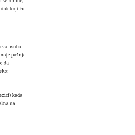
m se njome,
utak koji ću
prva osoba
 moje pažnje
e da
sko:
ezici) kada
alna na