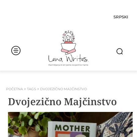
SRPSKI
POČETNA
TAGS
DVOJEZIČNO MAJČINSTVO
Dvojezično Majčinstvo