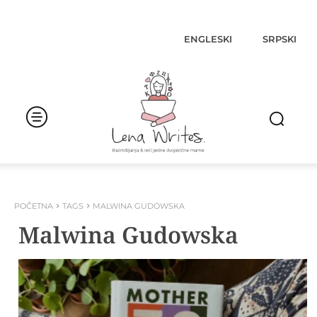
ENGLESKI
SRPSKI
POČETNA
TAGS
MALWINA GUDOWSKA
Malwina Gudowska