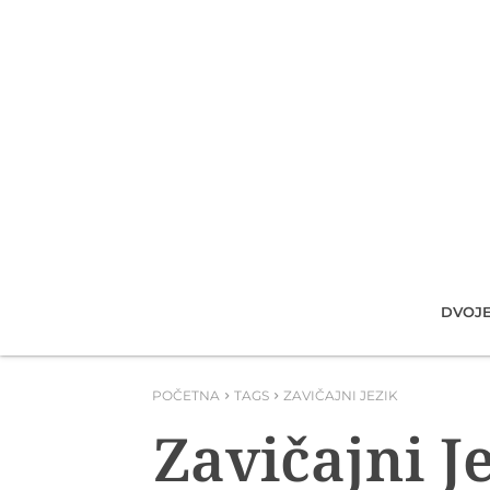
DVOJE
POČETNA
TAGS
ZAVIČAJNI JEZIK
Zavičajni J