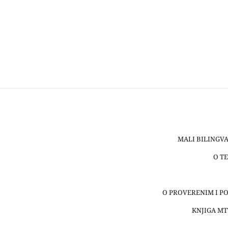
MALI BILINGVA
O T
O PROVERENIM I P
KNJIGA MT