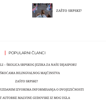
ZAŠTO SRPSKI?
POPULARNI ČLANCI
LI – ŠKOLICA SRPSKOG JEZIKA ZA NAŠU DIJASPORU
EŠKOĆAMA BILINGVALNOG MAJČINSTVA
ZAŠTO SRPSKI?
OUZDANIM IZVORIMA INFORMISANJA O DVOJEZIČNOSTI
T AUTORKE MALVINE GUDOVSKE IZ MOG UGLA